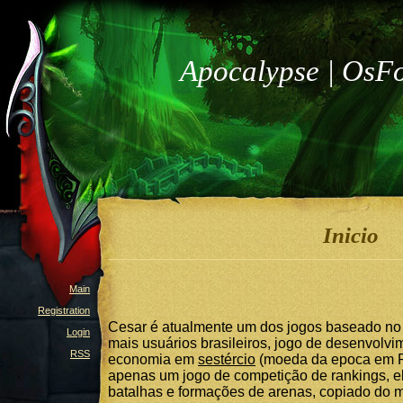
Apocalypse | OsF
Inicio
Main
Registration
Cesar é atualmente um dos jogos baseado no e
Login
mais usuários brasileiros, jogo de desenvolv
RSS
economia em
sestércio
(moeda da epoca em 
apenas um jogo de competição de rankings, 
batalhas e formações de arenas, copiado do 